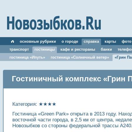
основные рубрики
о городе
справка
карты
фото
транспорт
гостиницы
кафе и рестораны
банки
телефо
гостиница «Ипуть»
гостиница «Солнечный ветер»
«Грин Па
Гостиничный комплекс «Грин 
Категория: ★★★★
Гостиница «Green Park» открыта в 2013 году. Нахо
восточной части города, в 2,5 км от центра, недале
Новозыбков со стороны федеральной трассы А240