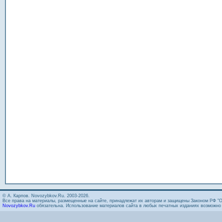
© А. Карпов. Novozybkov.Ru. 2003-2026.
Все права на материалы, размещенные на сайте, принадлежат их авторам и защищены Законом РФ "О
Novozybkov.Ru
обязательна. Использование материалов сайта в любых печатных изданиях возможно т