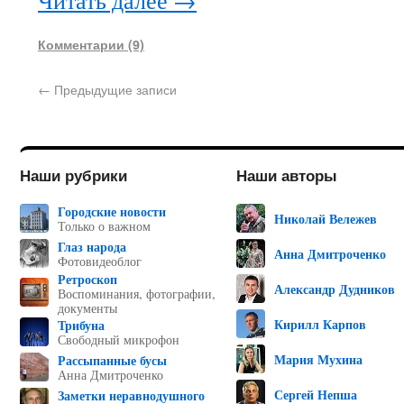
Читать далее
→
Комментарии (9)
←
Предыдущие записи
Наши рубрики
Наши авторы
Городские новости
Николай Вележев
Только о важном
Глаз народа
Анна Дмитроченко
Фотовидеоблог
Ретроскоп
Александр Дудников
Воспоминания, фотографии,
документы
Кирилл Карпов
Трибуна
Свободный микрофон
Мария Мухина
Рассыпанные бусы
Анна Дмитроченко
Сергей Непша
Заметки неравнодушного