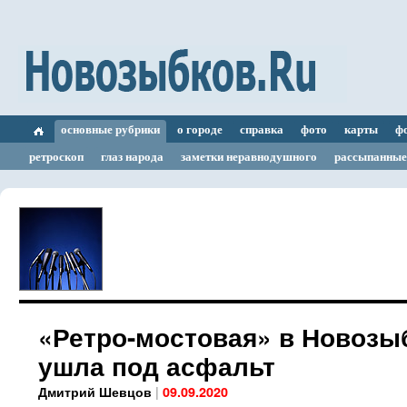
основные рубрики
о городе
справка
фото
карты
ф
ретроскоп
глаз народа
заметки неравнодушного
рассыпанные
«Ретро-мостовая» в Новозы
ушла под асфальт
|
Дмитрий Шевцов
09.09.2020