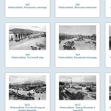
№5
№6
Новозыбков. Реальное училище
Новозыбков. Женская гимназия
№8
№9
Новозыбков. Гостиный ряд
Новозыбков. Базарная площадь
№11
№12
Новозыбков. Гостиный ряд во
Новозыбков. Завод Волкова и
время ярмарки
сыновей