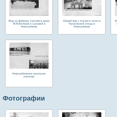
Вид на фабрику торгового дома
Общий вид с птичьего полета
В
М.М.Волкова и сыновей в
Чугуновской улицы в
Новозыбкове
Новозыбкове
Новозыбковское реальное
училище
Фотографии