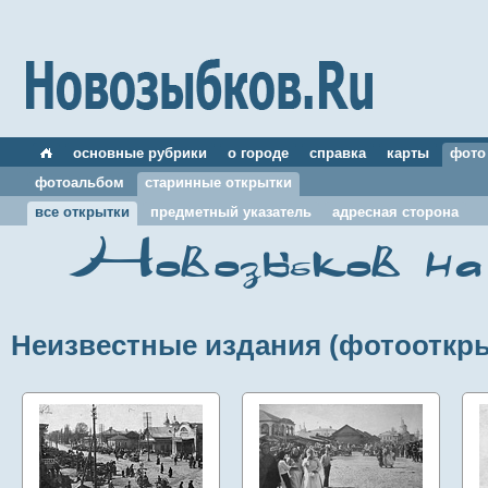
основные рубрики
о городе
справка
карты
фото
фотоальбом
старинные открытки
все открытки
предметный указатель
адресная сторона
Новозыбков на 
Неизвестные издания (фотооткр