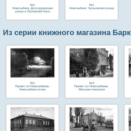
№1
№2
Новозыбков. Долгоруковская
Новозыбков. Чугуновская улица
улица и Орловский банк
Из серии книжного магазина Бар
№1
№3
Привет из Новозыбкова.
Привет из Новозыбкова.
Новозыбков ночью
Женская гимназия