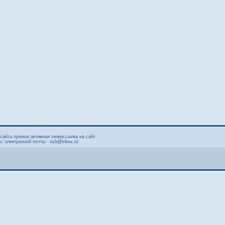
сайта прямая активная гиперссылка на сайт
с электронной почты - nzb@inbox.ru