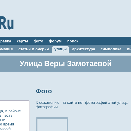
правка
карты
фото
форум
поиск
рмация
статьи и очерки
улицы
архитектура
символика
и
Улица Веры Замотаевой
Фото
К сожалению, на сайте нет фотографий этой улицы.
фотографии.
а, в районе
в честь
тки
во время
 своей