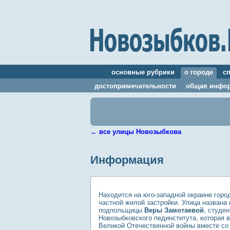
основные рубрики
о городе
с
достопримечательности
общая инфо
←
все улицы Новозыбкова
Информация
Находится на юго-западной окраине город
частной жилой застройки. Улица названа 
подпольщицы
Веры Замотаевой
, студен
Новозыбковского пединститута, которая 
Великой Отечественной войны вместе со