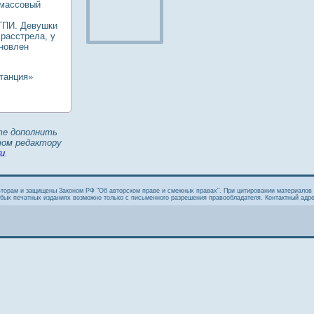
 массовый
ГПИ. Девушки
расстрела, у
ановлен
танция»
те дополнить
том редактору
ru
.
вторам и защищены Законом РФ "Об авторском праве и смежных правах". При цитировании материалов 
бых печатных изданиях возможно только с письменного разрешения правообладателя. Контактный адре