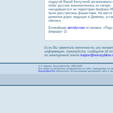
подругой Верой Белугиной организовала
побег русских военнопленных из лагеря,
находившегося на территории биофака Н
были расстреляны фашистами. На месте 
развилки дорог, ведущих в Деменку, уст
обелиск.
Ближайшая
автобусная
остановка: «Подс
(маршрут 2).
Если Вы заметили неточность или желае
информацию, пожалуйста, сообщите об э
по электронной почте
karpov@novozybkov.
© А. Карпов. Novozybkov.Ru. 2003-2026.
Все права на материалы, размещенные на сайте, принадлежат их а
Novozybkov.Ru
обязательна. Использование материалов сайта в лю