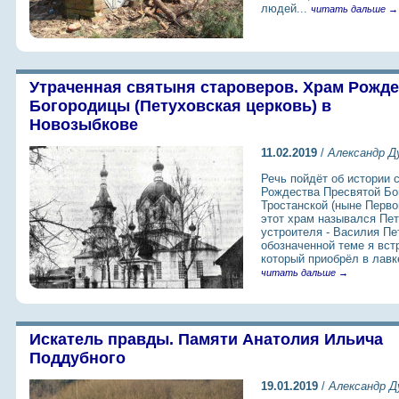
людей...
читать дальше →
Утраченная святыня староверов. Храм Рожде
Богородицы (Петуховская церковь) в
Новозыбкове
11.02.2019
/
Александр Д
Речь пойдёт об истории 
Рождества Пресвятой Бо
Тростанской (ныне Перво
этот храм назывался Пе
устроителя - Василия Пе
обозначенной теме я встр
который приобрёл в лавк
читать дальше →
Искатель правды. Памяти Анатолия Ильича
Поддубного
19.01.2019
/
Александр Д