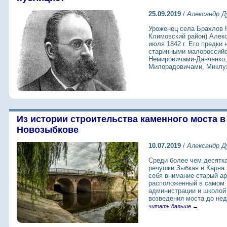
25.09.2019
/
Александр Д
Уроженец села Брахлов Н
Климовский район) Алек
июля 1842 г. Его предки
старинными малороссий
Немировичами-Данченко,
Милорадовичами, Миклу
Из истории строительства каменного моста в
Новозыбкове
10.07.2019
/
Александр Д
Среди более чем десятка
речушки Зыбкая и Карна 
себя внимание старый ар
расположенный в самом 
администрации и школой
возведения моста до нед
читать дальше →