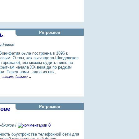
Ретроскоп
ь
удников
Вонифатия была построена в 1896 г.
вым. О том, как выглядела Шведовская
и горожане), мы можем судить лишь по
крыткам начала XX века да по редким
и. Перед нами - одна из них,
.
читать дальше →
Ретроскоп
кове
удников
/
8
ность обустройства телефонной сети для
ацией становилась всё более