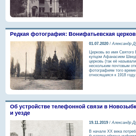
Редкая фотография: Вонифатьевская церков
01.07.2020
/
Александр Д
Церковь во имя Святого 
купцом Афанасием Шведо
церковь (так её называл
нескольким почтовым от
фотографиям того времен
относящаяся к 1918 году
Об устройстве телефонной связи в Новозыб
и уезде
19.11.2019
/
Александр Д
В начале XX века потреб
быстрого обмена информ