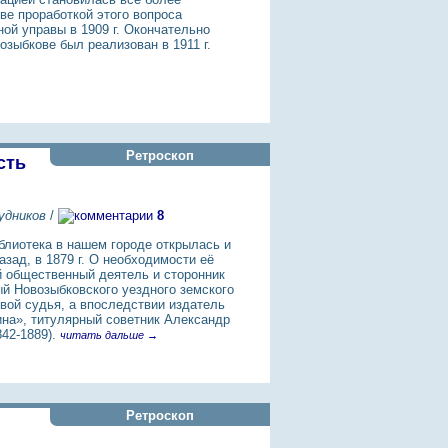
ве проработкой этого вопроса
ой управы в 1909 г. Окончательно
озыбкове был реализован в 1911 г.
Ретроскоп
сть
удников
/
8
блиотека в нашем городе открылась и
азад, в 1879 г. О необходимости её
й общественный деятель и сторонник
ый Новозыбковского уездного земского
вой судья, а впоследствии издатель
ина», титулярный советник Александр
42-1889).
читать дальше →
Ретроскоп