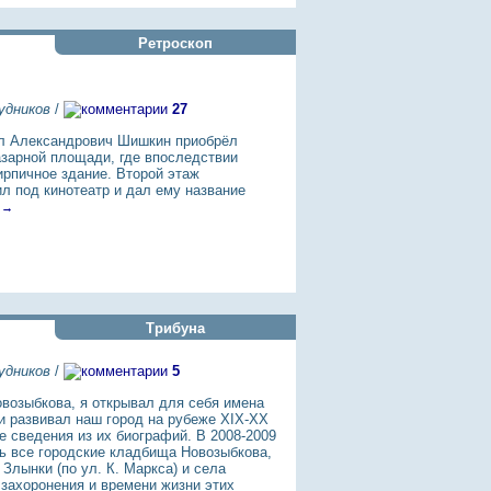
Ретроскоп
удников
/
27
л Александрович Шишкин приобрёл
азарной площади, где впоследствии
ирпичное здание. Второй этаж
л под кинотеатр и дал ему название
 →
Трибуна
удников
/
5
возыбкова, я открывал для себя имена
 и развивал наш город на рубеже XIX-XX
е сведения из их биографий. В 2008-2009
ть все городские кладбища Новозыбкова,
Злынки (по ул. К. Маркса) и села
захоронения и времени жизни этих