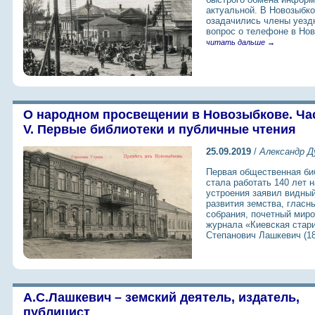
актуальной. В Новозыбко
озадачились члены уездн
вопрос о телефоне в Нов
читать дальше →
О народном просвещении в Новозыбкове. Ча
V. Первые библиотеки и публичные чтения
25.09.2019
/
Александр Д
Первая общественная би
стала работать 140 лет н
устроения заявил видны
развития земства, гласн
собрания, почетный миро
журнала «Киевская стар
Степанович Лашкевич (18
А.С.Лашкевич – земский деятель, издатель,
публицист