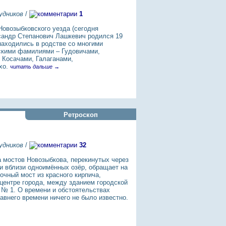
удников
/
1
овозыбковского уезда (сегодня
сандр Степанович Лашкевич родился 19
 находились в родстве со многими
скими фамилиями – Гудовичами,
 Косачами, Галаганами,
хо.
читать дальше →
Ретроскоп
удников
/
32
 мостов Новозыбкова, перекинутых через
и вблизи одноимённых озёр, обращает на
очный мост из красного кирпича,
центре города, между зданием городской
 № 1. О времени и обстоятельствах
авнего времени ничего не было известно.