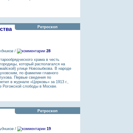
Ретроскоп
ства
удников
/
28
старообрядческого храма в честь
городицы, который располагался на
майской) улице Новозыбкова. В народе
туховским, по фамилии главного
тухова. Первые сведения по
етил в журнале «Церковь» за 1913 г.,
е Рогожской слободы в Москве.
Ретроскоп
удников
/
19