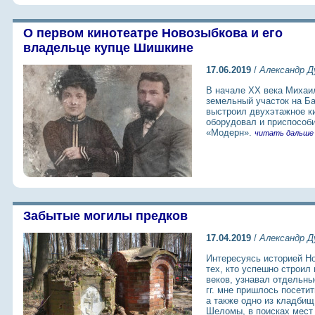
О первом кинотеатре Новозыбкова и его
владельце купце Шишкине
17.06.2019
/
Александр Д
В начале XX века Михаи
земельный участок на Б
выстроил двухэтажное к
оборудовал и приспособи
«Модерн».
читать дальше
Забытые могилы предков
17.04.2019
/
Александр Д
Интересуясь историей Но
тех, кто успешно строил
веков, узнавал отдельны
гг. мне пришлось посети
а также одно из кладбищ 
Шеломы, в поисках мест 