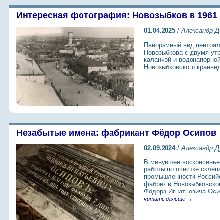
Интересная фотография: Новозыбков в 1961 
01.04.2025
/
Александр Д
Панорамный вид централ
Новозыбкова с двумя ут
каланчой и водонапорной
Новозыбковского краевед
Незабытые имена: фабрикант Фёдор Осипов
02.09.2024
/
Александр Д
В минувшее воскресенье
работы по очистке склеп
промышленности Российс
фабрик в Новозыбковском
Фёдора Игнатьевича Осипо
читать дальше →