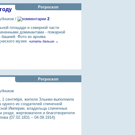
Ретроскоп
году
удников
/
2
ьной площади и северной части
раченными доминантами - пожарной
 башней. Фото из архива
ческого музея.
читать дальше →
Ретроскоп
удников
, 1 сентября, жители Злынки выполнили
а одного из создателей спичечной
кой Империи, владельца спичечных
 уезде, жертвователя и благотворителя
ва (07.02.1831 – 04.09.1914).