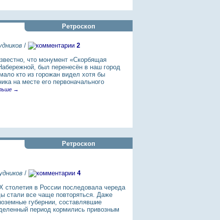
Ретроскоп
удников
/
2
звестно, что монумент «Скорбящая
Набережной, был перенесён в наш город
 мало кто из горожан видел хотя бы
ика на месте его первоначального
льше →
Ретроскоп
удников
/
4
X столетия в России последовала череда
ы стали все чаще повторяться. Даже
оземные губернии, составлявшие
еделенный период кормились привозным