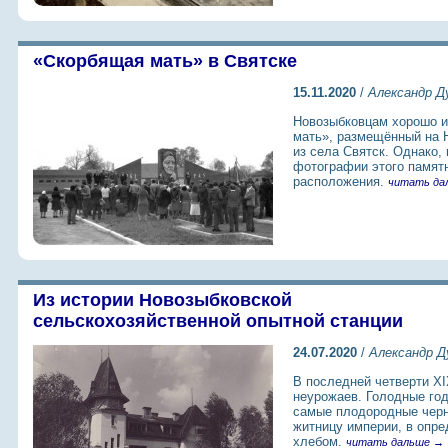
«Скорбящая мать» в Святске
15.11.2020
/
Александр Д
Новозыбковцам хорошо и
мать», размещённый на 
из села Святск. Однако,
фотографии этого памятн
расположения.
читать да
Из истории Новозыбковской
сельскохозяйственной опытной станции
24.07.2020
/
Александр Д
В последней четверти XI
неурожаев. Голодные год
самые плодородные черн
житницу империи, в опр
хлебом.
читать дальше →