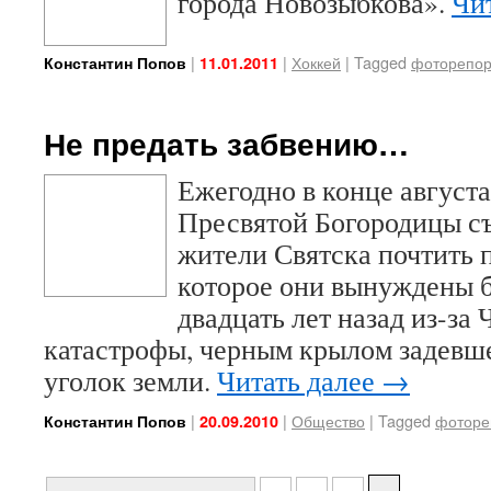
города Новозыбкова».
Чи
|
|
Хоккей
|
Tagged
фоторепор
Константин Попов
11.01.2011
Не предать забвению…
Ежегодно в конце августа
Пресвятой Богородицы с
жители Святска почтить п
которое они вынуждены 
двадцать лет назад из-за
катастрофы, черным крылом задевше
уголок земли.
Читать далее
→
|
|
Общество
|
Tagged
фоторе
Константин Попов
20.09.2010