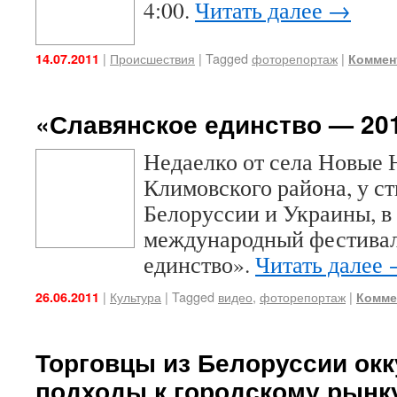
4:00.
Читать далее
→
|
Происшествия
|
Tagged
фоторепортаж
|
14.07.2011
Коммен
«Славянское единство — 201
Недаелко от села Новые
Климовского района, у ст
Белоруссии и Украины, в
международный фестивал
единство».
Читать далее
|
Культура
|
Tagged
видео
,
фоторепортаж
|
26.06.2011
Комме
Торговцы из Белоруссии ок
подходы к городскому рынку