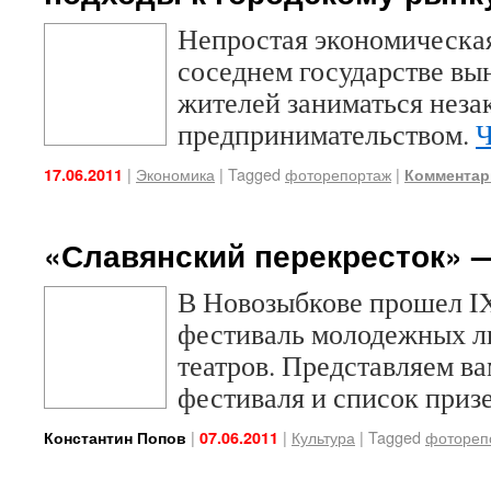
Непростая экономическая
соседнем государстве вы
жителей заниматься нез
предпринимательством.
Ч
|
Экономика
|
Tagged
фоторепортаж
|
17.06.2011
Комментари
«Славянский перекресток» —
В Новозыбкове прошел 
фестиваль молодежных л
театров. Представляем в
фестиваля и список приз
|
|
Культура
|
Tagged
фотореп
Константин Попов
07.06.2011