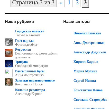
3
Страница 3 из 3
«
1
2
Наши рубрики
Наши авторы
Городские новости
Николай Вележев
Только о важном
Глаз народа
Анна Дмитроченко
Фотовидеоблог
Ретроскоп
Александр Дудников
Воспоминания, фотографии,
документы
Кирилл Карпов
Трибуна
Свободный микрофон
Рассыпанные бусы
Мария Мухина
Анна Дмитроченко
Заметки неравнодушного
Сергей Непша
Константин Попов
Колонка редактора
Константин Попов
Александр Карпов
Светлана Стародубец
Александр Фаранов