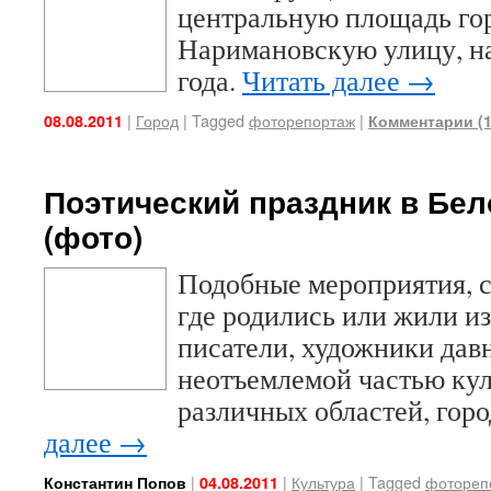
центральную площадь го
Наримановскую улицу, на
года.
Читать далее
→
|
Город
|
Tagged
фоторепортаж
|
08.08.2011
Комментарии (1
Поэтический праздник в Бе
(фото)
Подобные мероприятия, с
где родились или жили и
писатели, художники дав
неотъемлемой частью ку
различных областей, горо
далее
→
|
|
Культура
|
Tagged
фотореп
Константин Попов
04.08.2011