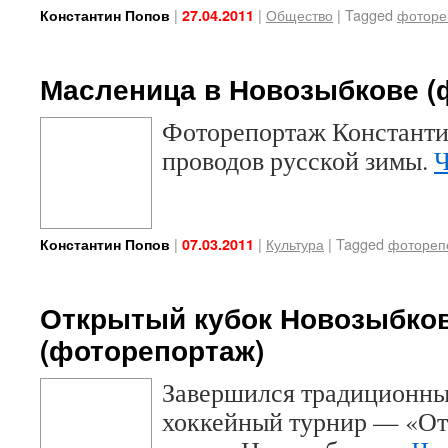
|
|
Общество
|
Tagged
фоторе
Константин Попов
27.04.2011
Масленица в Новозыбкове (
Фоторепортаж Константи
проводов русской зимы.
Ч
|
|
Культура
|
Tagged
фотореп
Константин Попов
07.03.2011
Открытый кубок Новозыбков
(фоторепортаж)
Завершился традиционны
хоккейный турнир — «От