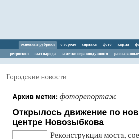
основные рубрики
о городе
справка
фото
карты
ф
ретроскоп
глаз народа
заметки неравнодушного
рассыпанные
Городские новости
фоторепортаж
Архив метки:
Открылось движение по нов
центре Новозыбкова
Реконструкция моста, с