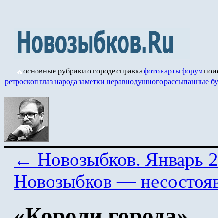
основные рубрики
о городе
справка
фото
карты
форум
пои
ретроскоп
глаз народа
заметки неравнодушного
рассыпанные б
←
Новозыбков. Январь 
Новозыбков — несостоя
«Короли города»