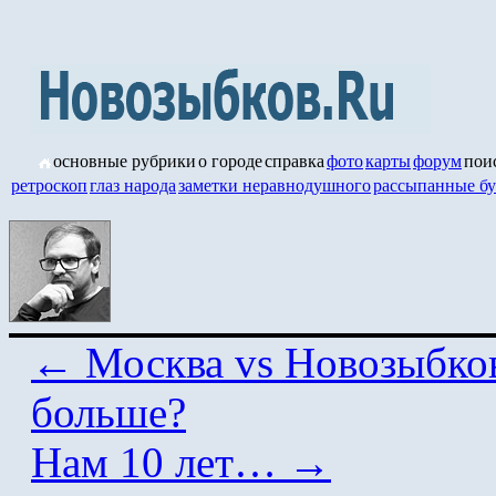
основные рубрики
о городе
справка
фото
карты
форум
пои
ретроскоп
глаз народа
заметки неравнодушного
рассыпанные б
←
Москва vs Новозыбков
больше?
Нам 10 лет…
→