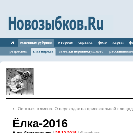
основные рубрики
о городе
справка
фото
карты
ф
ретроскоп
глаз народа
заметки неравнодушного
рассыпанные
←
Остаться в живых. О переходах на привокзальной площад
Ёлка-2016
|
|
Фотофакт
Анна Дмитроченко
25.12.2015