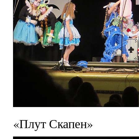
«Плут Скапен»