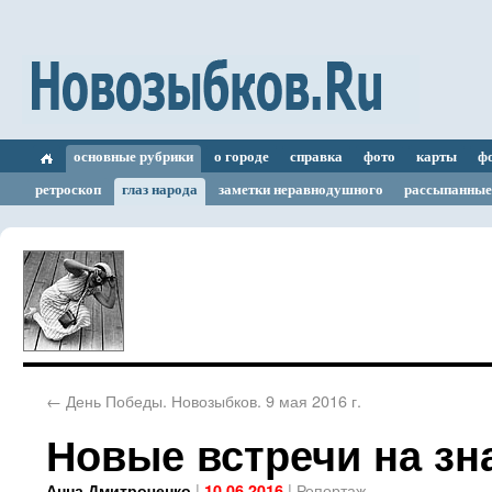
основные рубрики
о городе
справка
фото
карты
ф
ретроскоп
глаз народа
заметки неравнодушного
рассыпанные
←
День Победы. Новозыбков. 9 мая 2016 г.
Новые встречи на зн
|
|
Репортаж
Анна Дмитроченко
10.06.2016