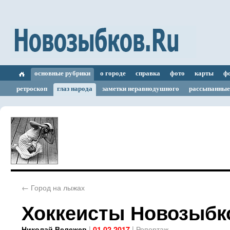
основные рубрики
о городе
справка
фото
карты
ф
ретроскоп
глаз народа
заметки неравнодушного
рассыпанные
←
Город на лыжах
Хоккеисты Новозыбк
|
|
Репортаж
Николай Вележев
01.02.2017