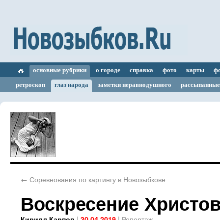
основные рубрики
о городе
справка
фото
карты
ф
ретроскоп
глаз народа
заметки неравнодушного
рассыпанные
←
Соревнования по картингу в Новозыбкове
Воскресение Христо
|
|
Репортаж
Кирилл Карпов
30.04.2019