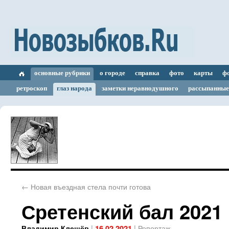
основные рубрики
о городе
справка
фото
карты
ф
ретроскоп
глаз народа
заметки неравнодушного
рассыпанные
←
Новая въездная стела почти готова
Сретенский бал 2021
|
|
Репортаж
Владимир Клещёв
16.02.2021