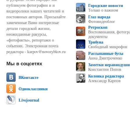
публикуем фотографии и и
Городские новости
Только о важном
видеоролики наших читателей и
Глаз народа
постоянных авторов. Присылайте
Фотовидеоблог
замеченные Вами интересные
Ретроскоп
детали городской жизни,
Воспоминания, фотогр
неожиданные ракурсы,
документы
«фотофакты», репортажи о
Трибуна
событиях. Электронная почта
Свободный микрофон
редактора - karpov@novozybkov.ru
Рассыпанные бусы
Анна Дмитроченко
Мы в соцсетях
Заметки неравнодушн
Константин Попов
Колонка редактора
ВКонтакте
Александр Карпов
Одноклассники
Livejournal