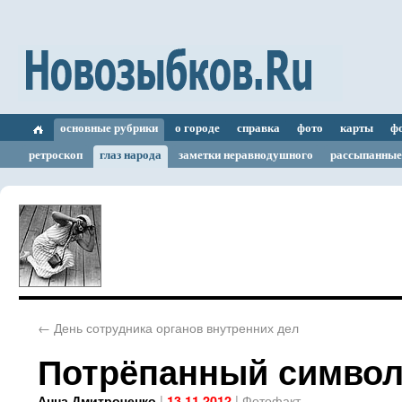
основные рубрики
о городе
справка
фото
карты
ф
ретроскоп
глаз народа
заметки неравнодушного
рассыпанные
←
День сотрудника органов внутренних дел
Потрёпанный симво
|
|
Фотофакт
Анна Дмитроченко
13.11.2012