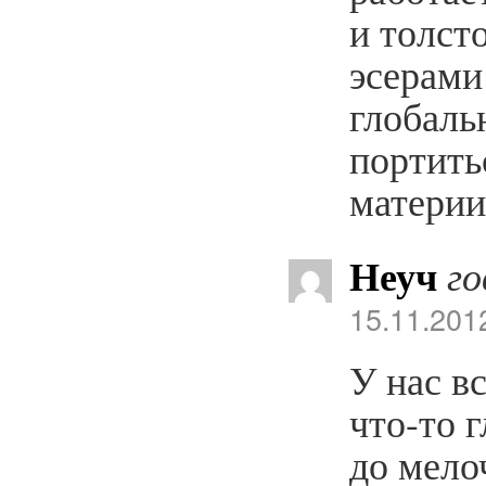
и толст
эсерами
глобаль
портить
материи
Неуч
го
15.11.201
У нас в
что-то 
до мело