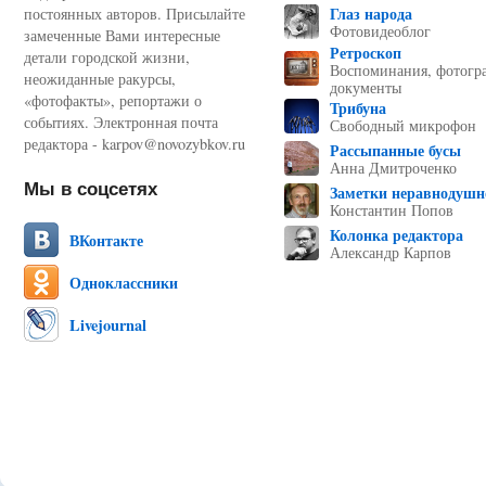
Глаз народа
постоянных авторов. Присылайте
Фотовидеоблог
замеченные Вами интересные
Ретроскоп
детали городской жизни,
Воспоминания, фотогр
неожиданные ракурсы,
документы
«фотофакты», репортажи о
Трибуна
событиях. Электронная почта
Свободный микрофон
редактора - karpov@novozybkov.ru
Рассыпанные бусы
Анна Дмитроченко
Мы в соцсетях
Заметки неравнодушн
Константин Попов
Колонка редактора
ВКонтакте
Александр Карпов
Одноклассники
Livejournal