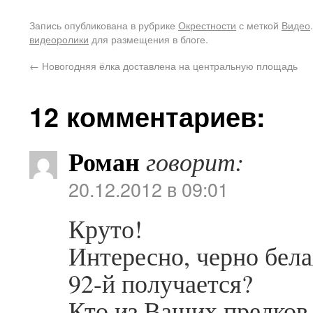
Запись опубликована в рубрике
Окрестности
с меткой
Видео
видеоролики
для размещения в блоге.
←
Новогодняя ёлка доставлена на центральную площадь
12 комментариев:
Роман
говорит:
20.12.2012 в 09:01
Круто!
Интересно, черно белая
92-й получается?
Кто из Ваших предков