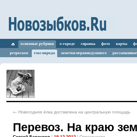
основные рубрики
о городе
справка
фото
карты
ф
ретроскоп
глаз народа
заметки неравнодушного
рассыпанные
←
Новогодняя ёлка доставлена на центральную площадь
Перевоз. На краю зе
|
|
Окрестности
Сергей Барсуков
19.12.2012