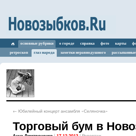
основные рубрики
о городе
справка
фото
карты
ф
ретроскоп
глаз народа
заметки неравнодушного
рассыпанные
←
Юбилейный концерт ансамбля «Селяночка»
Торговый бум в Нов
|
|
Репортаж
Анна Дмитроченко
17.12.2013