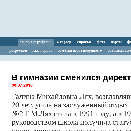
основные рубрики
о городе
справка
фото
карты
ф
ретроскоп
глаз народа
заметки неравнодушного
рассыпанные
В гимназии сменился дирек
30.07.2010
Галина Михайловна Лях, возглавля
20 лет, ушла на заслуженный отдых
№2 Г.М.Лях стала в 1991 году, а в 19
руководством школа получила статус
прошедшие годы гимназия стала од