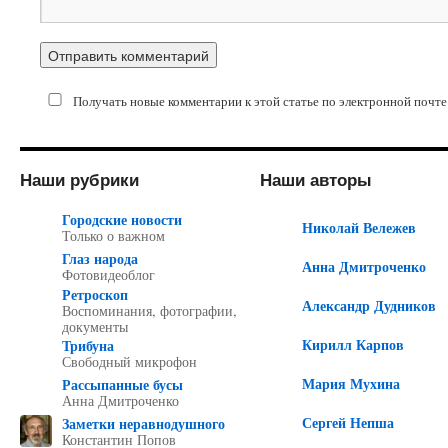
Получать новые комментарии к этой статье по электронной почте
Наши рубрики
Наши авторы
Городские новости
Николай Вележев
Только о важном
Глаз народа
Анна Дмитроченко
Фотовидеоблог
Ретроскоп
Александр Дудников
Воспоминания, фотографии,
документы
Кирилл Карпов
Трибуна
Свободный микрофон
Мария Мухина
Рассыпанные бусы
Анна Дмитроченко
Сергей Непша
Заметки неравнодушного
Константин Попов