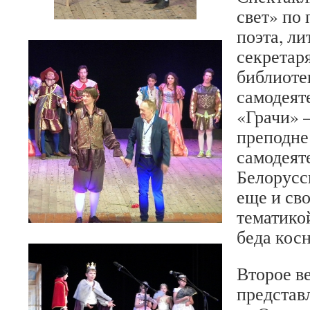
свет» по 
поэта, ли
секретар
библиоте
самодеят
«Грачи» 
преподне
самодеят
Белорусс
еще и св
тематикой
беда косн
Второе в
представ