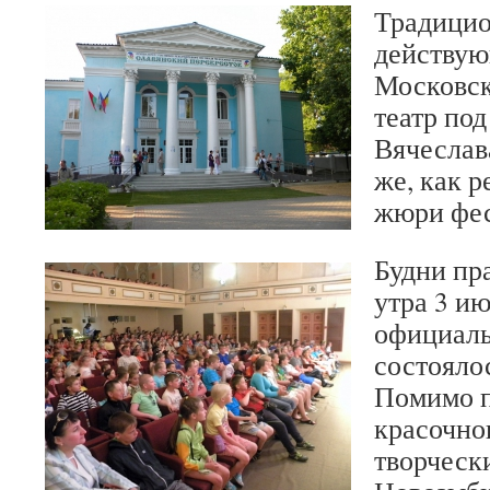
Традицио
действую
Московс
театр по
Вячеслав
же, как р
жюри фес
Будни пр
утра 3 ию
официаль
состоялос
Помимо п
красочно
творческ