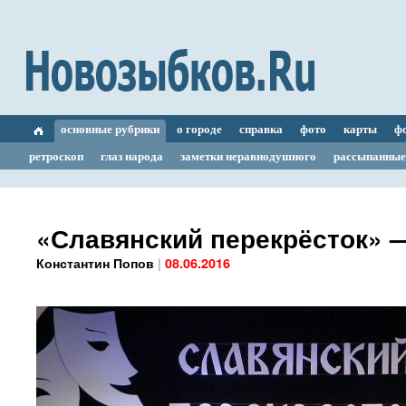
основные рубрики
о городе
справка
фото
карты
ф
ретроскоп
глаз народа
заметки неравнодушного
рассыпанные
«Славянский перекрёсток» 
|
Константин Попов
08.06.2016