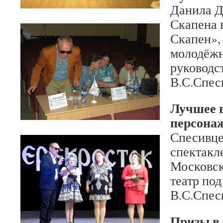
Данила Д
Скапена 
Скапен»,
молодёжн
руководс
В.С.Спеси
Лучшее 
персона
Спесивце
спектакл
Московс
театр по
В.С.Спеси
Призы в 