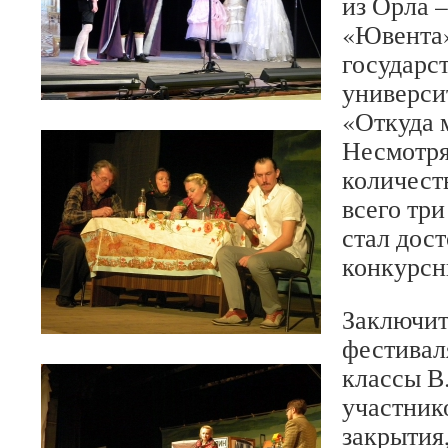
из Орла –
«Ювента»
государс
универси
«Откуда 
Несмотря
количест
всего три
стал дос
конкурсн
Заключит
фестивал
классы В
участник
закрытия