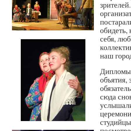
зрителей.
организа
постарал
обидеть, 
себя, лю
коллекти
наш город
Дипломы,
объятия, 
обязател
сюда сно
услышали
церемони
студийцы
посмотре