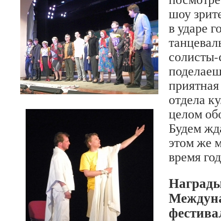
шоу зрите
в ударе г
танцевал
солисты-
поделаешь
приятная
отдела ку
целом об
Будем жда
этом же м
время год
Наград
Междуна
фестива