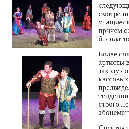
следующи
смотрели
учащиеся
причем с
бесплатн
Более со
артисты 
заходу со
кассовых
предвиде
тенденци
строго пр
абонемен
Спектакл