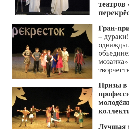
театров
перекрё
Гран-пр
– дураки!
однажды
объедине
мозаика»
творчеств
Призы в 
професс
молодёж
коллект
Лучшая 