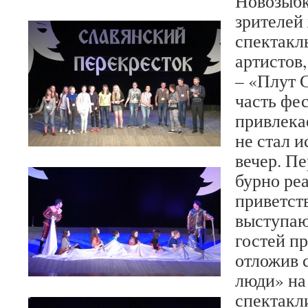
Новозыбк
зрителей
спектакл
артистов,
– «Плут 
часть фес
привлека
не стал 
вечер. П
бурно реа
приветст
выступаю
гостей пр
отложив 
люди» на
спектакли