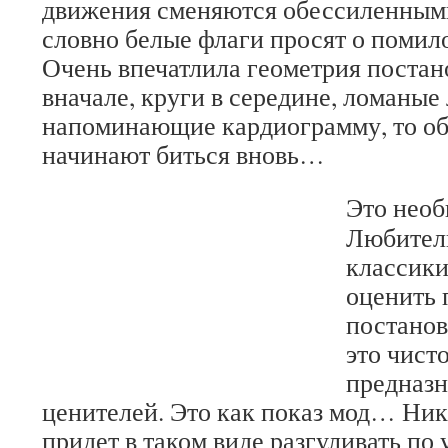
движения сменяются обессиленным
словно белые флаги просят о помило
Очень впечатлила геометрия постан
вначале, круги в середине, ломаные
напоминающие кардиограмму, то об
начинают биться вновь…
Это необ
Любители
классики
оценить 
постанов
это чист
предназн
ценителей. Это как показ мод… Ник
придет в таком виде разгуливать по у