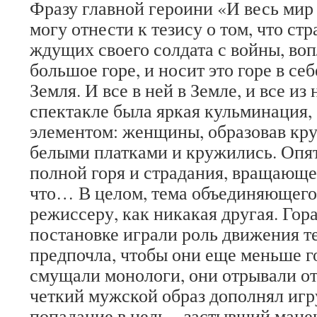
Фразу главной героини «И весь мир 
могу отнести к тезису о том, что ст
ждущих своего солдата с войны, во
большое горе, и носит это горе в с
Земля. И все в ней в Земле, и все из 
спектакле была яркая кульминация,
элементом: женщины, образовав круг
белыми платками и кружились. Опят
полной горя и страдания, вращающе
что… В целом, тема объединяющего 
режиссеру, как никакая другая. Гор
постановке играли роль движения те
предпочла, чтобы они еще меньше г
смущали монологи, они отрывали от
четкий мужской образ дополнял игр
попадание в цель – застывший ман