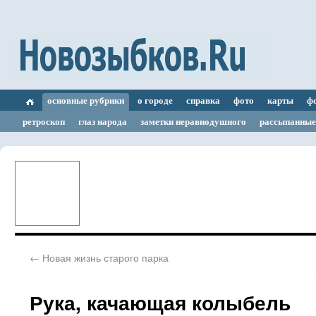
основные рубрики
о городе
справка
фото
карты
ф
ретроскоп
глаз народа
заметки неравнодушного
рассыпанные
←
Новая жизнь старого парка
Рука, качающая колыбель