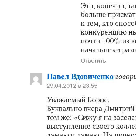
Это, конечно, т
больше присмат
к тем, кто спос
конкуренцию ны
почти 100% из 
начальники раз
Ответить
Павел Вдовиченко
говор
29.04.2012 в 23:55
Уважаемый Борис.
Буквально вчера Дмитрий 
том же: «Сижу я на засед
выступление своего колле
думаю и думаю: Ну почем