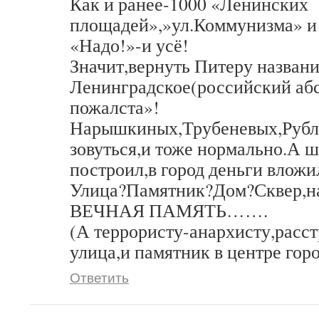
Как и ранее-1000 «Ленинских
площадей»,»ул.Коммунизма» и 
«Надо!»-и усё!
Значит,вернуть Питеру названи
Ленинградское(российский абс
пожалста»!
Нарышкиных,Трубеневых,Рубле
зовуться,и тоже нормально.А ш
построил,в город деньги вложи
Улица?Памятник?Дом?Сквер,н
ВЕЧНАЯ ПАМЯТЬ…….
(А террористу-анархисту,расс
улица,и памятник в центре горо
Ответить