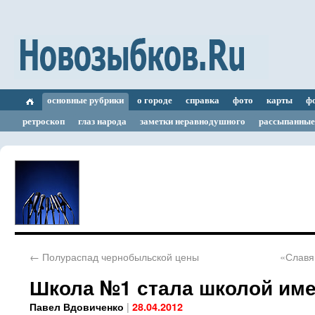
основные рубрики
о городе
справка
фото
карты
ф
ретроскоп
глаз народа
заметки неравнодушного
рассыпанные
←
Полураспад чернобыльской цены
«Славя
Школа №1 стала школой име
|
Павел Вдовиченко
28.04.2012