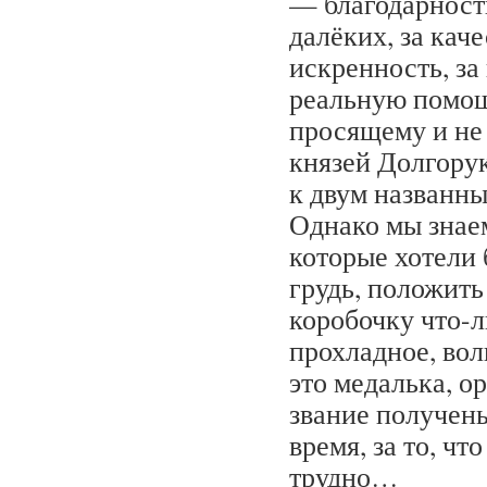
— благодарност
далёких, за кач
искренность, за
реальную помощ
просящему и не 
князей Долгору
к двум названны
Однако мы знае
которые хотели 
грудь, положить
коробочку что-
прохладное, во
это медалька, о
звание получены
время, за то, чт
трудно…