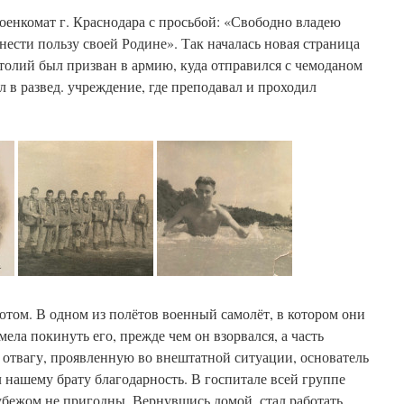
военкомат г. Краснодара с просьбой: «Свободно владею
ести пользу своей Родине». Так началась новая страница
толий был призван в армию, куда отправился с чемоданом
л в развед. учреждение, где преподавал и проходил
том. В одном из полётов военный самолёт, в котором они
умела покинуть его, прежде чем он взорвался, а часть
 отвагу, проявленную во внештатной ситуации, основатель
нашему брату благодарность. В госпитале всей группе
убежом не пригодны. Вернувшись домой, стал работать