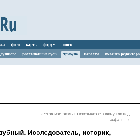
вка
фото
карты
форум
поиск
одушного
рассыпанные бусы
трибуна
новости
колонка редактора
«Ретро-мостовая» в Новозыбкове вновь ушла под
асфальт
→
убный. Исследователь, историк,