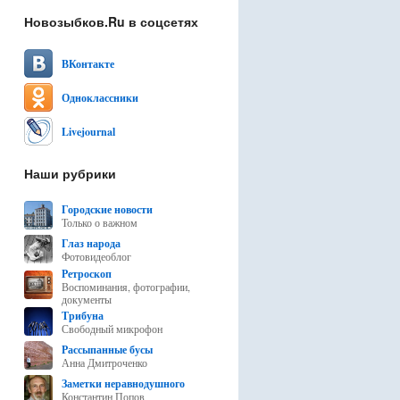
Новозыбков.Ru в соцсетях
ВКонтакте
Одноклассники
Livejournal
Наши рубрики
Городские новости
Только о важном
Глаз народа
Фотовидеоблог
Ретроскоп
Воспоминания, фотографии,
документы
Трибуна
Свободный микрофон
Рассыпанные бусы
Анна Дмитроченко
Заметки неравнодушного
Константин Попов