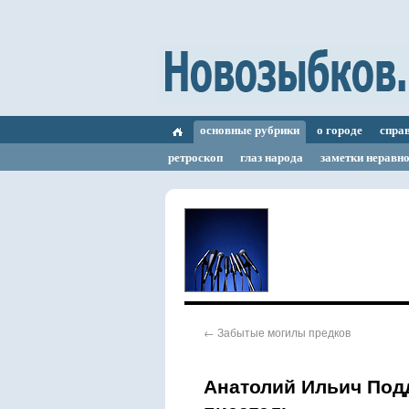
основные рубрики
о городе
спра
ретроскоп
глаз народа
заметки неравн
←
Забытые могилы предков
Анатолий Ильич Подд