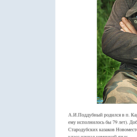
А.И.Поддубный родился в п. Кар
ему исполнилось бы 79 лет). До
Стародубских казаков Новоместс
класс изучал немецкий язык.