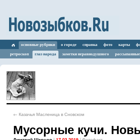
основные рубрики
о городе
справка
фото
карты
ф
ретроскоп
глаз народа
заметки неравнодушного
рассыпанные
←
Казачья Масленица в Сновском
Мусорные кучи. Нов
|
|
Фотофакт
Дмитрий Шевцов
17.03.2019