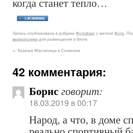
когда станет тепло…
Запись опубликована в рубрике
Фотофакт
с меткой
Фото
. П
видеоролики
для размещения в блоге.
←
Казачья Масленица в Сновском
42 комментария:
Борис
говорит:
18.03.2019 в 00:17
Народ, а что, в доме 
реально спортивный б