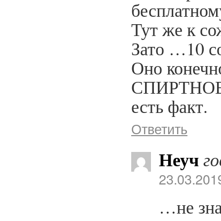
бесплатном
Тут же к с
Зато …10 с
Оно конечн
СПИРТНОЕ к
есть факт.
Ответить
Неуч
го
23.03.201
…не зна