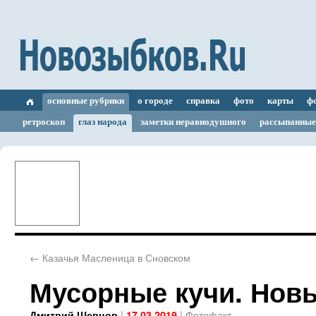
основные рубрики
о городе
справка
фото
карты
ф
ретроскоп
глаз народа
заметки неравнодушного
рассыпанные
←
Казачья Масленица в Сновском
Мусорные кучи. Нов
|
|
Фотофакт
Дмитрий Шевцов
17.03.2019