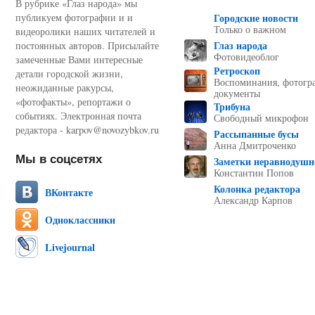
В рубрике «Глаз народа» мы
публикуем фотографии и и
Городские новости
Только о важном
видеоролики наших читателей и
Глаз народа
постоянных авторов. Присылайте
Фотовидеоблог
замеченные Вами интересные
Ретроскоп
детали городской жизни,
Воспоминания, фотогр
неожиданные ракурсы,
документы
«фотофакты», репортажи о
Трибуна
событиях. Электронная почта
Свободный микрофон
редактора - karpov@novozybkov.ru
Рассыпанные бусы
Анна Дмитроченко
Мы в соцсетях
Заметки неравнодушн
Константин Попов
Колонка редактора
ВКонтакте
Александр Карпов
Одноклассники
Livejournal