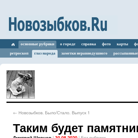
основные рубрики
о городе
справка
фото
карты
ф
ретроскоп
глаз народа
заметки неравнодушного
рассыпанные
←
Новозыбков. Было/Стало. Выпуск 1
Таким будет памятни
|
|
Без рубрики
Дмитрий Шевцов
30.08.2020