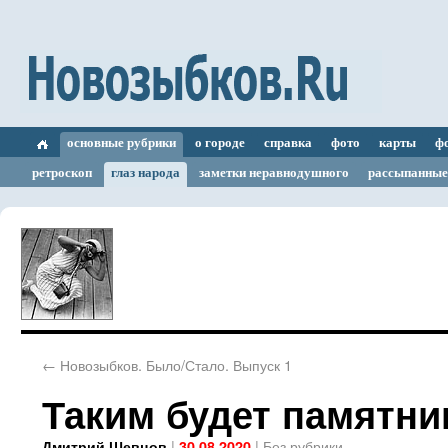
основные рубрики
о городе
справка
фото
карты
ф
ретроскоп
глаз народа
заметки неравнодушного
рассыпанные
←
Новозыбков. Было/Стало. Выпуск 1
Таким будет памятни
|
|
Без рубрики
Дмитрий Шевцов
30.08.2020