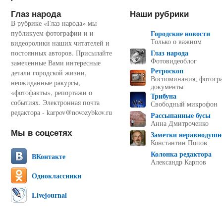
Глаз народа
Наши рубрики
В рубрике «Глаз народа» мы
публикуем фотографии и и
Городские новости
Только о важном
видеоролики наших читателей и
Глаз народа
постоянных авторов. Присылайте
Фотовидеоблог
замеченные Вами интересные
Ретроскоп
детали городской жизни,
Воспоминания, фотогр
неожиданные ракурсы,
документы
«фотофакты», репортажи о
Трибуна
событиях. Электронная почта
Свободный микрофон
редактора - karpov@novozybkov.ru
Рассыпанные бусы
Анна Дмитроченко
Мы в соцсетях
Заметки неравнодушн
Константин Попов
Колонка редактора
ВКонтакте
Александр Карпов
Одноклассники
Livejournal