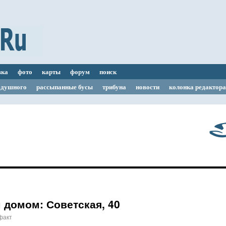
вка
фото
карты
форум
поиск
одушного
рассыпанные бусы
трибуна
новости
колонка редактора
Г
 домом: Советская, 40
факт