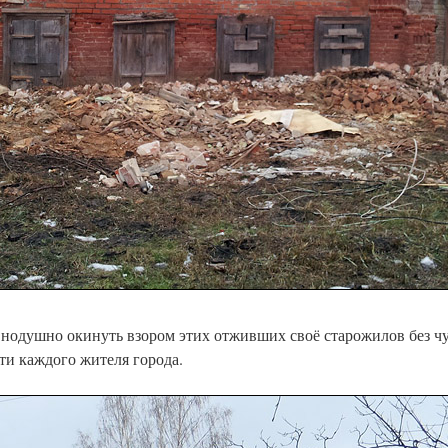
внодушно окинуть взором этих отживших своё старожилов без чу
ти каждого жителя города.