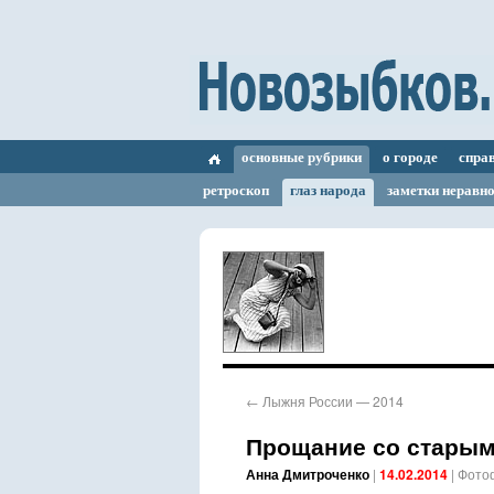
основные рубрики
о городе
спра
ретроскоп
глаз народа
заметки неравн
←
Лыжня России — 2014
Прощание со старым
Анна Дмитроченко
|
14.02.2014
|
Фото