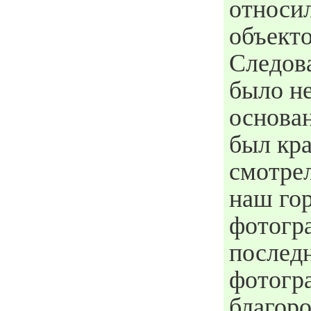
относи
объекто
Следова
было не
основан
был кр
смотрел
наш гор
фотогр
последн
фотогр
благоро