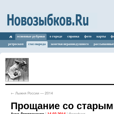
основные рубрики
о городе
справка
фото
карты
ф
ретроскоп
глаз народа
заметки неравнодушного
рассыпанные
←
Лыжня России — 2014
Прощание со старым 
|
|
Фотофакт
Анна Дмитроченко
14.02.2014