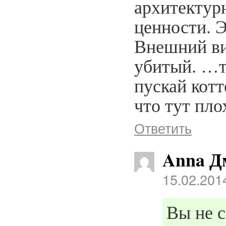
архитектур
ценности. Э
Внешний вид
убитый. …т
пускай кот
что тут пло
Ответить
Anna Д
15.02.201
Вы не с