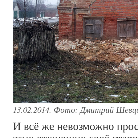
13.02.2014. Фото: Дмитрий Шевц
И всё же невозможно про
этих отживших своё старо