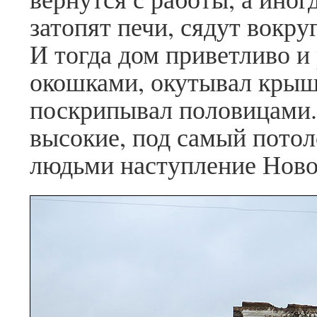
затопят печи, сядут вокр
И тогда дом приветливо и
окошками, окутывал кры
поскрипывал половицами. 
высокие, под самый потоло
людьми наступление Новог