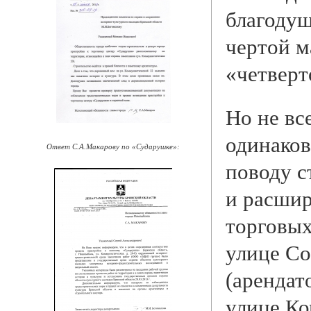
благодуш
чертой м
«четверт
Но не вс
одинаков
Ответ С.А.Макарову по «Сударушке»:
поводу с
и расши
торговых
улице Со
(арендат
улице К