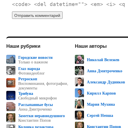
<code> <del datetime=""> <em> <i> <q
Наши рубрики
Наши авторы
Городские новости
Николай Вележев
Только о важном
Глаз народа
Анна Дмитроченко
Фотовидеоблог
Ретроскоп
Александр Дудников
Воспоминания, фотографии,
документы
Кирилл Карпов
Трибуна
Свободный микрофон
Мария Мухина
Рассыпанные бусы
Анна Дмитроченко
Сергей Непша
Заметки неравнодушного
Константин Попов
Константин Попов
Колонка редактора