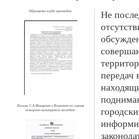
Обращение клуба краеведов:
Не после
отсутств
обсужде
совершаю
территор
передач 
находящи
поднимаю
Письмо С.А.Макарова в Комитет по охране
городски
историко-культурного наследия:
информи
законода