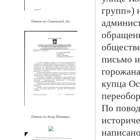
групп») 
админис
Ответ по Советской, 6а:
обращени
обществе
письмо и
горожан
купца Ос
переобо
По повод
Ответ по дому Певзнера:
историче
написан