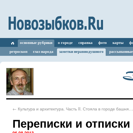
основные рубрики
о городе
справка
фото
карты
ф
ретроскоп
глаз народа
заметки неравнодушного
рассыпанные
З
←
Культура и архитектура. Часть II. Стояла в городе башня…
Переписки и отписки
06.08.2013