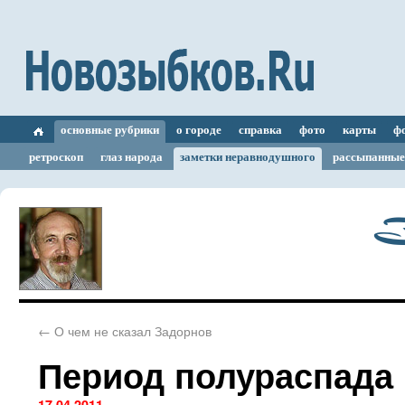
основные рубрики
о городе
справка
фото
карты
ф
ретроскоп
глаз народа
заметки неравнодушного
рассыпанные
З
←
О чем не сказал Задорнов
Период полураспада
17.04.2011