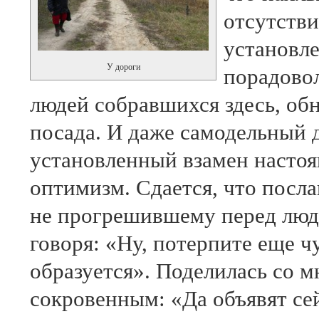
отсутстви
установл
У дороги
порадово
людей собравшихся здесь, об
посада. И даже самодельный 
установленный взамен настоя
оптимизм. Сдается, что посл
не прогрешившему перед люд
говоря: «Ну, потерпите еще ч
образуется». Поделилась со 
сокровенным: «Да объявят сей