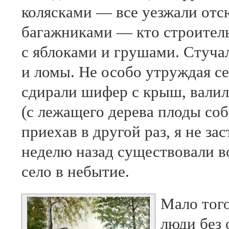
колясками — все уезжали отс
багажниками — кто строитель
с яблоками и грушами. Стуча
и ломы. Не особо утруждая с
сдирали шифер с крыш, валили
(с лежащего дерева плоды соб
приехав в другой раз, я не з
неделю назад существовали в
село в небытие.
Мало того
люди без 