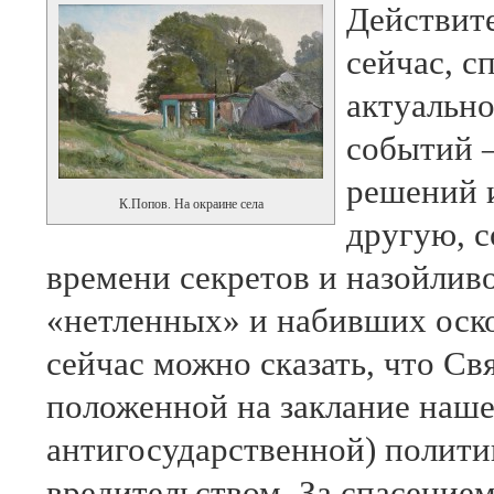
Действите
сейчас, с
актуально
событий 
решений 
К.Попов. На окраине села
другую, с
времени секретов и назойлив
«нетленных» и набивших оск
сейчас можно сказать, что Св
положенной на заклание наше
антигосударственной) полити
вредительством. За спасение