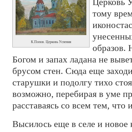
Церковь 
тому врем
иконоста
унесенны
К.Попов. Церковь Успения
образов. 
Богом и запах ладана не выв
брусом стен. Сюда еще заход
старушки и подолгу тихо сто
возможно, перебирая в уме п
расставаясь со всем тем, что 
Высилось еще в селе и новое