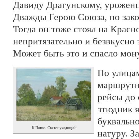
Давиду Драгунскому, уроженц
Дважды Герою Союза, по зако
Тогда он тоже стоял на Красн
непритязательно и безвкусно
Может быть это и спасло мон
По улицам
маршрутн
рейсы до 
этюдник я
буквальн
К.Попов. Святск уходящий
натуру. З