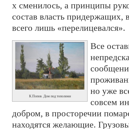
х сменилось, а принципы рук
состав власть придержащих,
всего лишь «перелицевался».
Все остав
непредска
сообщени
проживани
но уже вс
К.Попов. Дом под тополями
совсем и
добром, в просторечии помаро
находятся желающие. Грузов