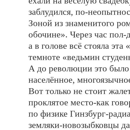
ехали на весёлую свадебку
заблудился, по-неопытнос
Зоной из знаменитого ро
обочине». Через час пол-
а в голове всё стояла эта 
темноте «ведьмин студен
А до революции это было 
населённое, многоязычн
Вот только не стоит жале
проклятое место-как гово
по физике Гинзбург-радиа
земляки-новозыбковцы да