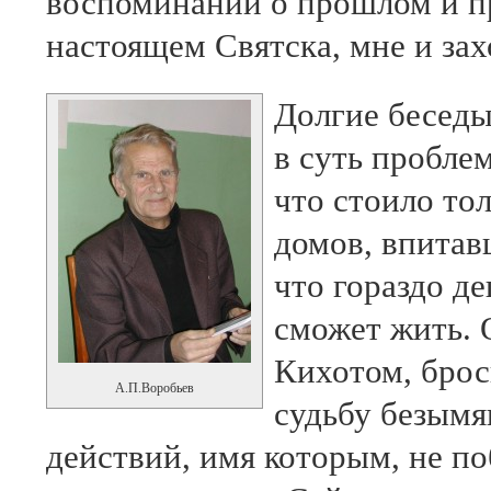
воспоминаний о прошлом и п
настоящем Святска, мне и зах
Долгие беседы
в суть пробле
что стоило то
домов, впитав
что гораздо де
сможет жить. 
Кихотом, брос
А.П.Воробьев
судьбу безымя
действий, имя которым, не по