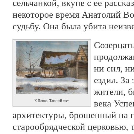
сельчанкой, вкупе с ее расска
некоторое время Анатолий Во
судьбу. Она была убита неизв
Созерцать
продолжа
ни сил, н
ездил. За
жители, б
века Успе
К.Попов. Тающий снег
архитектуры, брошенный на п
старообрядческой церковью,