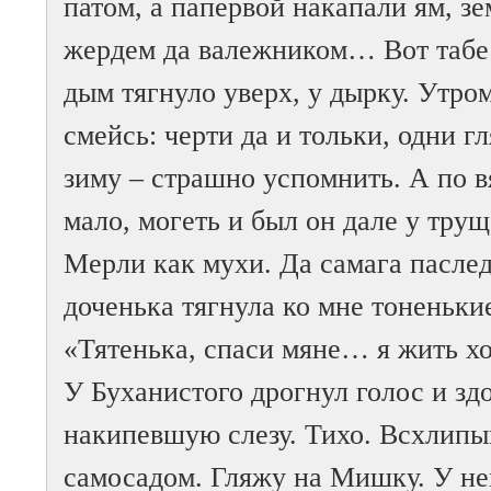
патом, а папервой накапали ям, з
жердем да валежником… Вот табе 
дым тягнуло уверх, у дырку. Утром
смейсь: черти да и тольки, одни г
зиму – страшно успомнить. А по 
мало, могеть и был он дале у трущ
Мерли как мухи. Да самага паслед
доченька тягнула ко мне тоненьки
«Тятенька, спаси мяне… я жить х
У Буханистого дрогнул голос и зд
накипевшую слезу. Тихо. Всхлип
самосадом. Гляжу на Мишку. У нег