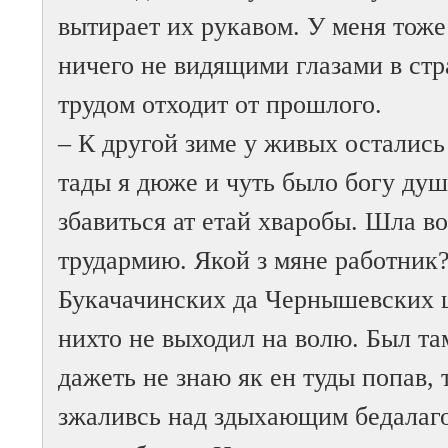
вытирает их рукавом. У меня тоже
ничего не видящими глазами в ст
трудом отходит от прошлого.
– К другой зиме у живых остались
тады я дюже и чуть было богу душ
збавиться ат етай хваробы. Шла в
трудармию. Якой з мяне работник?
Букачачинских да Чернышевских ша
нихто не выходил на волю. Был та
дажеть не знаю як ен туды попав,
зжаливсь над здыхающим бедалаго