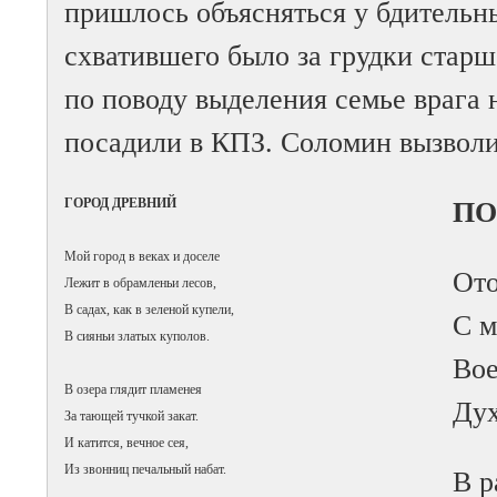
пришлось объясняться у бдительн
схватившего было за грудки старш
по поводу выделения семье врага н
посадили в КПЗ. Соломин вызволи
ГОРОД ДРЕВНИЙ
ПО
Мой город в веках и доселе
Ото
Лежит в обрамленьи лесов,
В садах, как в зеленой купели,
С м
В сияньи златых куполов.
Вое
В озера глядит пламенея
Дух
За тающей тучкой закат.
И катится, вечное сея,
Из звонниц печальный набат.
В р