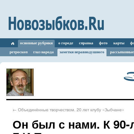
основные рубрики
о городе
справка
фото
карты
ф
ретроскоп
глаз народа
заметки неравнодушного
рассыпанные
З
←
Объединённые творчеством. 20 лет клубу «Зыбчане»
Он был с нами. К 90