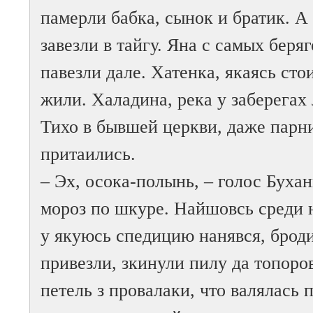
памерли бабка, сынок и братик. А
завезли в тайгу. Яна с самых беря
павезли дале. Хатенка, якаясь ст
жили. Халадина, река у заберегах
Тихо в бывшей церкви, даже парни
притаились.
– Эх, осока-полынь, – голос Буха
мороз по шкуре. Найшовсь среди 
у якуюсь спедицию нанявся, брод
привезли, зкинули пилу да топоров
петель з провалаки, что валялась 