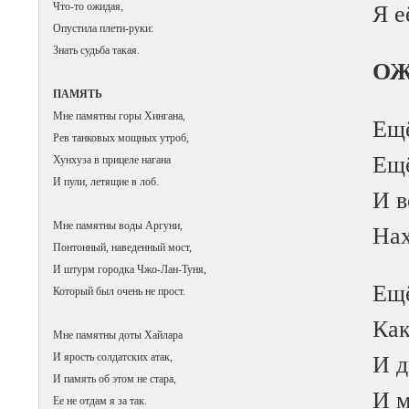
Что-то ожидая,
Я е
Опустила плети-руки:
Знать судьба такая.
ОЖ
ПАМЯТЬ
Мне памятны горы Хингана,
Ещё
Рев танковых мощных утроб,
Ещё
Хунхуза в прицеле нагана
И пули, летящие в лоб.
И в
Мне памятны воды Аргуни,
Нах
Понтонный, наведенный мост,
И штурм городка Чжо-Лан-Туня,
Ещё
Который был очень не прост.
Как
Мне памятны доты Хайлара
И ярость солдатских атак,
И д
И память об этом не стара,
И м
Ее не отдам я за так.