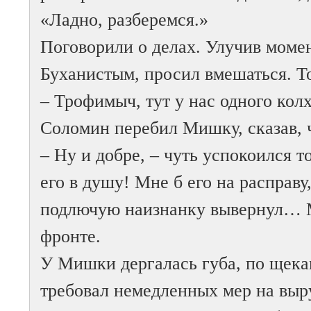
«Ладно, разберемся.»
Поговорили о делах. Улучив момен
Буханистым, просил вмешаться. Т
– Трофимыч, тут у нас одного кол
Соломин перебил Мишку, сказав, ч
– Ну и добре, – чуть успокоился т
его в душу! Мне б его на расправу
подлючую наизнанку вывернул… М
фронте.
У Мишки дергалась губа, по щека
требовал немедленных мер на выр