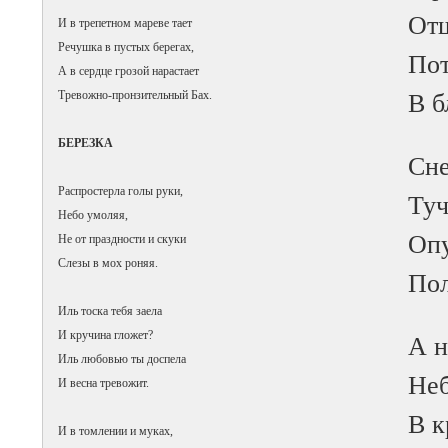
Отш
И в трепетном мареве тает
Речушка в пустых берегах,
Пот
А в сердце грозой нарастает
Тревожно-пронзительный Бах.
В б
БЕРЕЗКА
Сне
Распростерла голы руки,
Туч
Небо умоляя,
Опу
Не от праздности и скуки
Слезы в мох роняя.
Пол
Иль тоска тебя заела
И кручина гложет?
А н
Иль любовью ты доспела
Неб
И весна тревожит.
В к
И в томлении и муках,