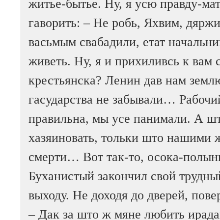
житье-бытье. Ну, я усю правду-ма
гаворить: – Не робь, Яхвим, дярж
васьмым свабадили, етат начальни
живеть. Ну, я и прихиливсь к вам 
крестьянска? Ленин дав нам земл
гасударства не забывали… Рабочий
правильна, мы усе панимали. А шт
хазяиновать, тольки што нашими 
смерти… Вот так-то, осока-полы
Буханистый закончил свой трудны
выходу. Не доходя до дверей, пове
– Дак за што ж мяне любить ирада