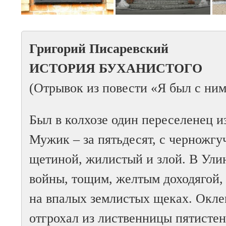
Григорий Писаревский
ИСТОРИЯ БУХАНИСТОГО
(Отрывок из повести «Я был с ни
Был в колхозе один переселенец 
Мужик – за пятьдесят, с черножг
щетиной, жилистый и злой. В Улин
войны, тощим, желтым доходягой,
на впалых землистых щеках. Окле
отгрохал из лиственницы пятистен