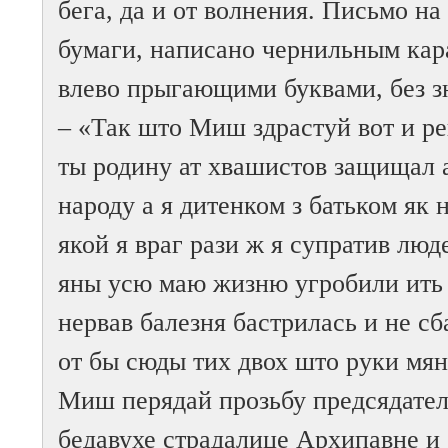
бега, да и от волнения. Письмо н
бумаги, написано чернильным кар
влево прыгающими буквами, без з
– «Так што Миш здрастуй вот и р
ты родину ат хвашистов защищал а
народу а я дитенком з батьком як 
якой я враг рази ж я супратив люд
яны усю маю жизню угробили ить 
нервав балезня бастрилась и не сб
от бы сюды тих двох што руки мян
Миш перядай прозьбу предсядателю
бедавухе страдалице Архипавне и