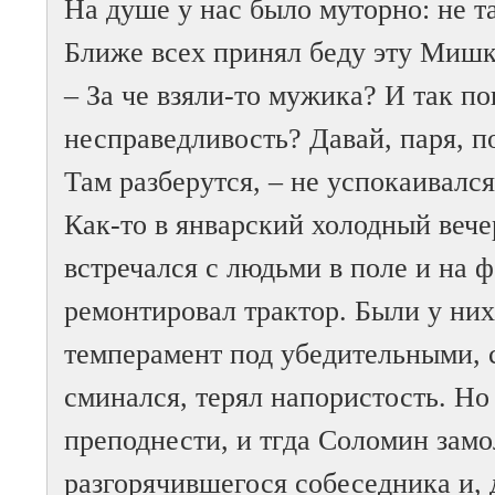
На душе у нас было муторно: не т
Ближе всех принял беду эту Мишк
– За че взяли-то мужика? И так п
несправедливость? Давай, паря, п
Там разберутся, – не успокаивался
Как-то в январский холодный вече
встречался с людьми в поле и на ф
ремонтировал трактор. Были у ни
темперамент под убедительными, 
сминался, терял напористость. Но
преподнести, и тгда Соломин зам
разгорячившегося собеседника и, д