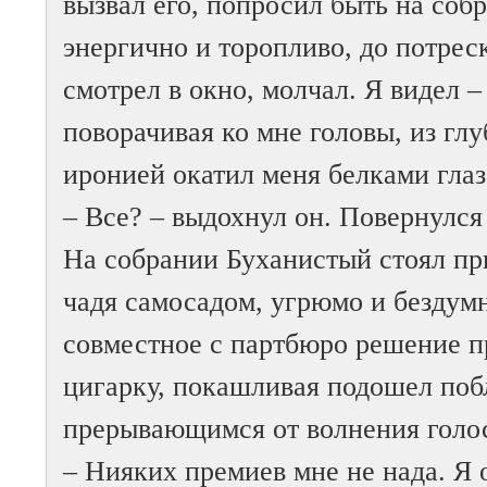
вызвал его, попросил быть на соб
энергично и торопливо, до потрес
смотрел в окно, молчал. Я видел –
поворачивая ко мне головы, из гл
иронией окатил меня белками глаз
– Все? – выдохнул он. Повернулся
На собрании Буханистый стоял пр
чадя самосадом, угрюмо и бездумн
совместное с партбюро решение п
цигарку, покашливая подошел поб
прерывающимся от волнения голос
– Нияких премиев мне не нада. Я 