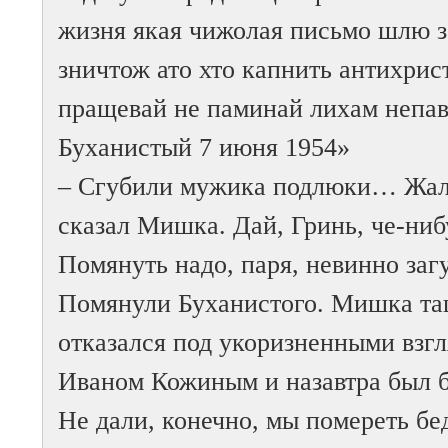
жизня якая чижолая письмо шлю з
зничтож ато хто капнить антихрис
пращевай не паминай лихам непа
Буханистый 7 июня 1954»
– Сгубили мужика подлюки… Жалко
сказал Мишка. Дай, Гринь, че-ни
Помянуть надо, паря, невинно за
Помянули Буханистого. Мишка тащ
отказался под укоризненными вз
Иваном Кожиным и назавтра был б
Не дали, конечно, мы помереть бе