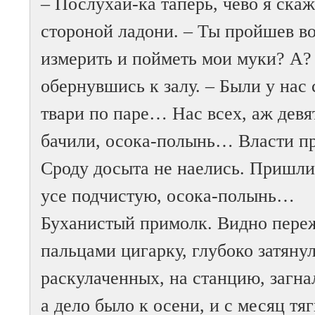
– Послухай-ка таперь, чево я скаж
стороной ладони. – Ты пройшев во
измерить и пойметь мои муки? А? 
обернувшись к залу. – Были у нас 
твари по паре… Нас всех, аж девя
бачили, осока-полынь… Власти пр
Сроду досыта не наелись. Пришли
усе подчистую, осока-полынь…
Буханистый примолк. Видно пере
пальцами цигарку, глубоко затяну
раскулаченных, на станцию, загна
а дело было к осени, и с месяц тя