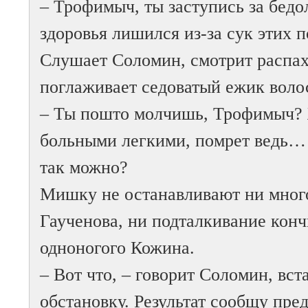
– Трофимыч, ты заступись за бедо
здоровья лишился из-за сук этих
Слушает Соломин, смотрит распа
поглаживает седоватый ежик волос
– Ты пошто молчишь, Трофимыч? 
больными легкими, помрет ведь… 
так можно?
Мишку не останавливают ни мног
Гаученова, ни подталкивание кон
одноногого Кожина.
– Вот что, – говорит Соломин, вст
обстановку. Результат сообщу пре