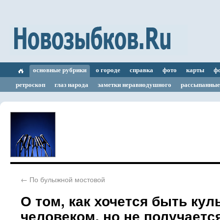
основные рубрики
о городе
справка
фото
карты
ф
ретроскоп
глаз народа
заметки неравнодушного
рассыпанные
←
По булыжной мостовой
О том, как хочется быть ку
человеком, но не получается