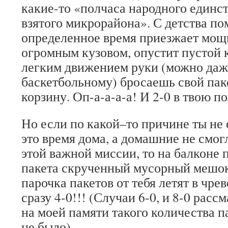
какие-то «полчаса народного единс
взятого микрорайона». С детства по
определенное время приезжает мощ
огромным кузовом, опустит пустой к
легким движением руки (можно даж
баскетбольному) бросаешь свой пак
корзину. Оп-а-а-а-а! И 2-0 в твою по
Но если по какой–то причине ты не 
это время дома, а домашние не смог
этой важной миссии, то на балконе п
пакета скрученный мусорный мешок.
парочка пакетов от тебя летят в чре
сразу 4-0!!! (Случаи 6-0, и 8-0 расс
на моей памяти такого количества па
не было).