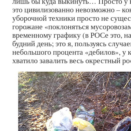
лишь бы куда выкинуть… Просто у н
это цивилизованно невозможно – к
уборочной техники просто не сущес
горожане «поклоняться мусоровозам
временному графику (в РОСе это, на
будний день; это я, пользуясь случа
небольшого процента «дебилов», у 
хватило завалить весь окрестный ро