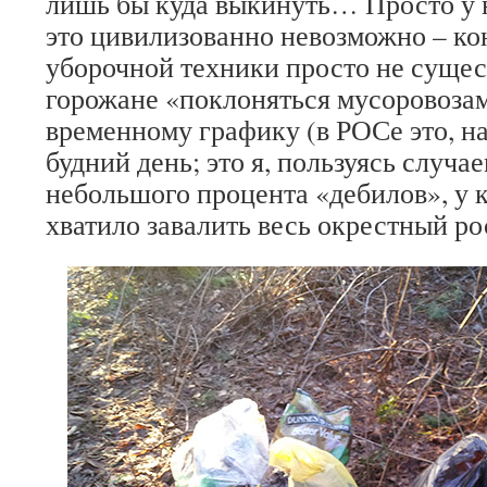
лишь бы куда выкинуть… Просто у н
это цивилизованно невозможно – к
уборочной техники просто не сущес
горожане «поклоняться мусоровозам
временному графику (в РОСе это, на
будний день; это я, пользуясь случа
небольшого процента «дебилов», у 
хватило завалить весь окрестный ро