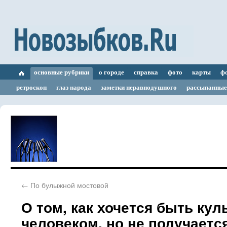
основные рубрики
о городе
справка
фото
карты
ф
ретроскоп
глаз народа
заметки неравнодушного
рассыпанные
←
По булыжной мостовой
О том, как хочется быть ку
человеком, но не получается