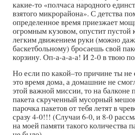
какие-то «полчаса народного единс
взятого микрорайона». С детства по
определенное время приезжает мощ
огромным кузовом, опустит пустой к
легким движением руки (можно даж
баскетбольному) бросаешь свой пак
корзину. Оп-а-а-а-а! И 2-0 в твою по
Но если по какой–то причине ты не 
это время дома, а домашние не смог
этой важной миссии, то на балконе п
пакета скрученный мусорный мешок.
парочка пакетов от тебя летят в чре
сразу 4-0!!! (Случаи 6-0, и 8-0 расс
на моей памяти такого количества па
не было).