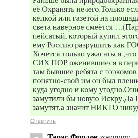
её.Охранять нечего.Только ес
кепкой или газетой на площа
света наверное смеётся….(Пар
пейсатый, который купил этог
ему Россию разрушить как 
Хочется только ужасаться ,чт
СИХ ПОР оженившиеся в перв
там бывшие ребята с горкомов
понятно-свой им он был плеш
куда угодно и кому угодно.Они
замутили бы новую Искру.Да 
замутят,а значит НИКТО нику
Ответить
Тарас Фролов
говорит: