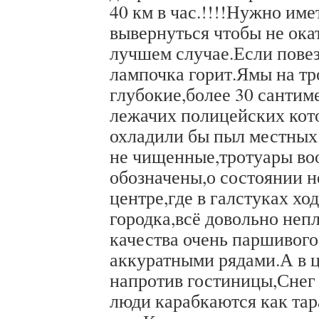
40 км в час.!!!!Нужно име
вывернуться чтобы не ока
лучшем случае.Если повез
лампочка горит.Ямы на тр
глубокие,более 30 сантим
лежачих полицейских кото
охладили бы пыл местны
не чищенные,тротуары во
обозначены,о состоянии н
центре,где в галстуках хо
городка,всё довольно неп
качества очень паршивого
аккуратными рядами.А в ц
напротив гостиницы,Снег 
люди карабкаются как тар