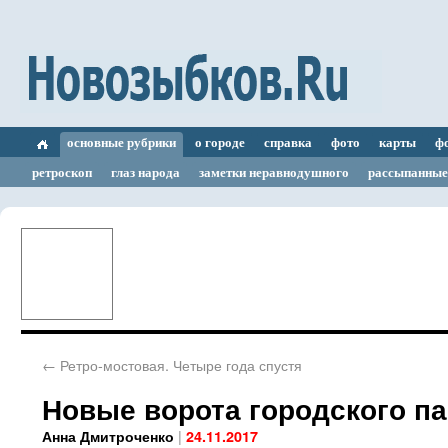
основные рубрики
о городе
справка
фото
карты
ф
ретроскоп
глаз народа
заметки неравнодушного
рассыпанные
←
Ретро-мостовая. Четыре года спустя
Новые ворота городского па
|
Анна Дмитроченко
24.11.2017