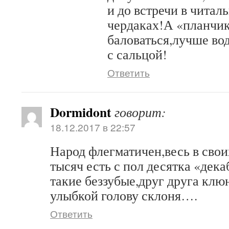
и до встречи в читал
чердаках!А «планчик
баловаться,лучше во
с сальцой!
Ответить
Dormidont
говорит:
18.12.2017 в 22:57
Народ флегматичен,весь в сво
тысяч есть с пол десятка «декаб
такие беззубые,друг друга клюн
улыбкой голову склоня….
Ответить