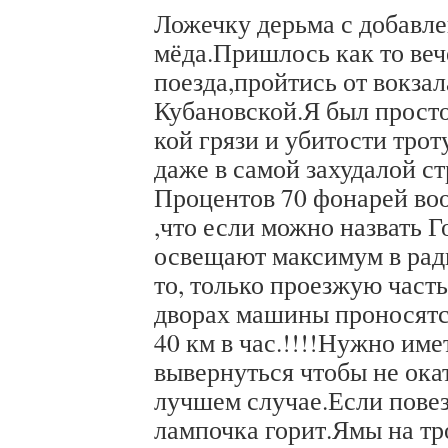
Ложечку дерьма с добавле
мёда.Пришлось как то веч
поезда,пройтись от вокза
Кубановской.Я был просто 
кой грязи и убитости трот
даже в самой захудалой стр
Процентов 70 фонарей воо
,что если можно назвать Г
освещают максимум в ради
то, только проезжую част
дворах машины проносятс
40 км в час.!!!!Нужно име
вывернуться чтобы не ока
лучшем случае.Если повез
лампочка горит.Ямы на тр