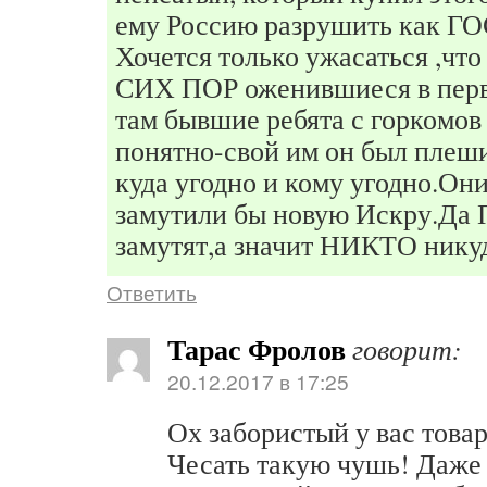
ему Россию разрушить как 
Хочется только ужасаться ,чт
СИХ ПОР оженившиеся в перв
там бывшие ребята с горкомов
понятно-свой им он был плеш
куда угодно и кому угодно.Они
замутили бы новую Искру.Да 
замутят,а значит НИКТО нику
Ответить
Тарас Фролов
говорит:
20.12.2017 в 17:25
Ох забористый у вас това
Чесать такую чушь! Даже 