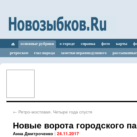
основные рубрики
о городе
справка
фото
карты
ф
ретроскоп
глаз народа
заметки неравнодушного
рассыпанные
←
Ретро-мостовая. Четыре года спустя
Новые ворота городского па
|
Анна Дмитроченко
24.11.2017