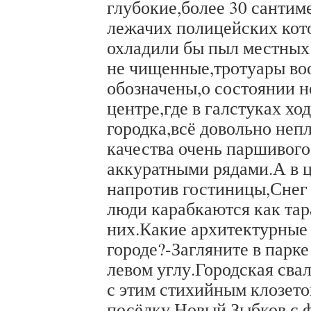
глубокие,более 30 сантим
лежачих полицейских кото
охладили бы пыл местны
не чищенные,тротуары во
обозначены,о состоянии н
центре,где в галстуках хо
городка,всё довольно неп
качества очень паршивого
аккуратными рядами.А в ц
напротив гостиницы,Снег 
люди карабкаются как тар
них.Какие архитектурные
городе?-Загляните в парке 
левом углу.Городская сва
с этим стихийным клозет
посёлку Новый Зыбков с 