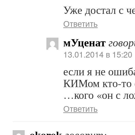
Уже достал с 
Ответить
мУценат
говор
13.01.2014 в 15:20
если я не ошиб
КИМом кто-то 
…кого «он с л
Ответить
okorok
говорит: