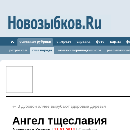
основные рубрики
о городе
справка
фото
карты
ф
ретроскоп
глаз народа
заметки неравнодушного
рассыпанные
←
В дубовой аллее вырубают здоровые деревья
Ангел тщеславия
|
|
Фотофакт
Александр Карпов
11.01.2014