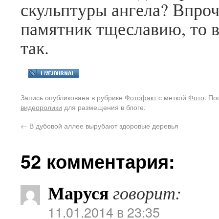
скульптуры ангела? Впроч
памятник тщеславию, то 
так.
Запись опубликована в рубрике
Фотофакт
с меткой
Фото
. П
видеоролики
для размещения в блоге.
←
В дубовой аллее вырубают здоровые деревья
52 комментария:
Маруся
говорит:
11.01.2014 в 23:35