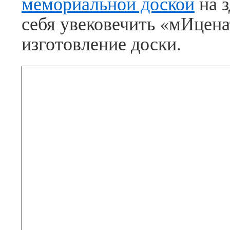
мемориальной доской
на з
себя увековечить «мИцен
изготовление доски.