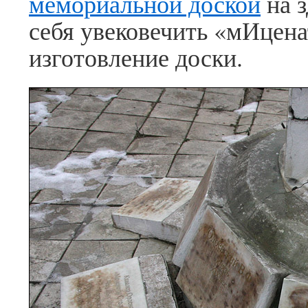
мемориальной доской
на з
себя увековечить «мИцен
изготовление доски.