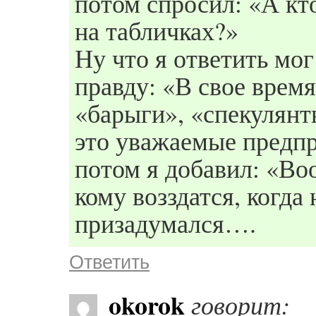
потом спросил: «А кт
на табличках?»
Ну что я ответить мо
правду: «В свое время
«барыги», «спекулянт
это уважаемые предп
потом я добавил: «Воо
кому возздатся, когд
призадумался….
Ответить
okorok
говорит: