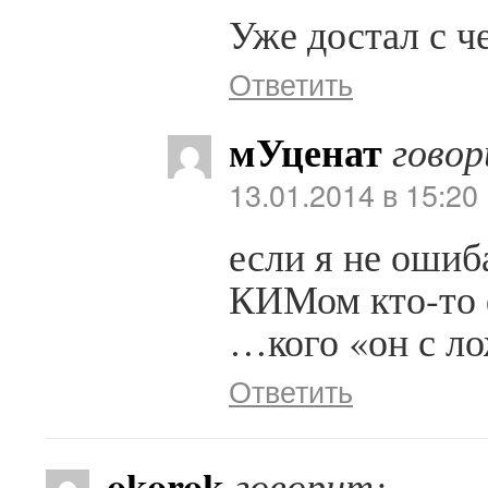
Уже достал с 
Ответить
мУценат
говор
13.01.2014 в 15:20
если я не ошиб
КИМом кто-то 
…кого «он с л
Ответить
okorok
говорит: