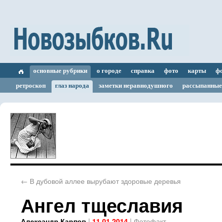
основные рубрики
о городе
справка
фото
карты
ф
ретроскоп
глаз народа
заметки неравнодушного
рассыпанные
←
В дубовой аллее вырубают здоровые деревья
Ангел тщеславия
|
|
Фотофакт
Александр Карпов
11.01.2014