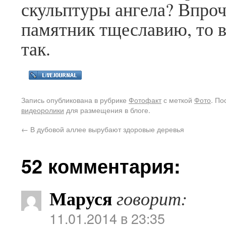
скульптуры ангела? Впроч
памятник тщеславию, то 
так.
Запись опубликована в рубрике
Фотофакт
с меткой
Фото
. П
видеоролики
для размещения в блоге.
←
В дубовой аллее вырубают здоровые деревья
52 комментария:
Маруся
говорит:
11.01.2014 в 23:35