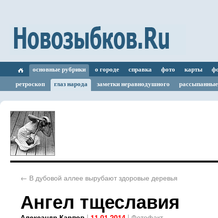
основные рубрики
о городе
справка
фото
карты
ф
ретроскоп
глаз народа
заметки неравнодушного
рассыпанные
←
В дубовой аллее вырубают здоровые деревья
Ангел тщеславия
|
|
Фотофакт
Александр Карпов
11.01.2014