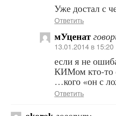
Уже достал с 
Ответить
мУценат
говор
13.01.2014 в 15:20
если я не ошиб
КИМом кто-то 
…кого «он с л
Ответить
okorok
говорит: