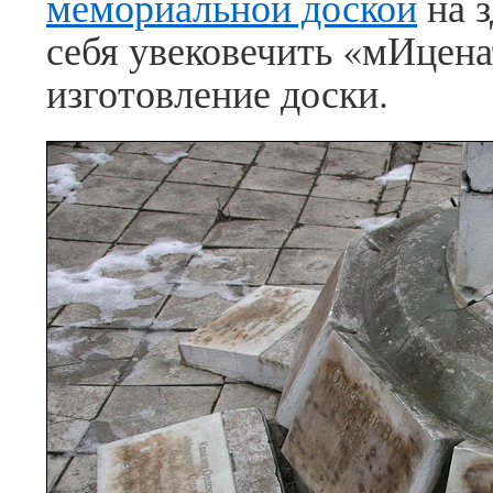
мемориальной доской
на з
себя увековечить «мИцен
изготовление доски.