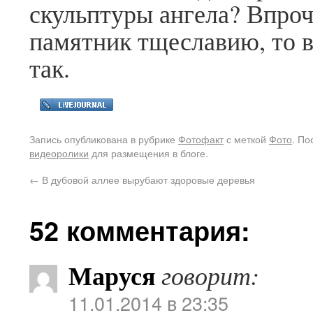
скульптуры ангела? Впроч
памятник тщеславию, то 
так.
Запись опубликована в рубрике
Фотофакт
с меткой
Фото
. П
видеоролики
для размещения в блоге.
←
В дубовой аллее вырубают здоровые деревья
52 комментария:
Маруся
говорит:
11.01.2014 в 23:35